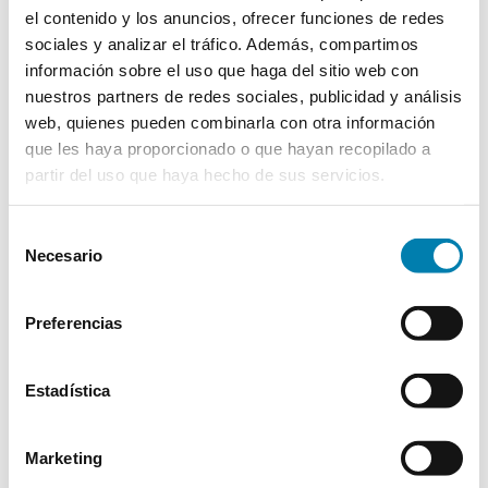
que un usuario ha
el contenido y los anuncios, ofrecer funciones de redes
visitado el sitio web
sociales y analizar el tráfico. Además, compartimos
además de las
información sobre el uso que haga del sitio web con
fechas de la primera
visita y de la más
nuestros partners de redes sociales, publicidad y análisis
reciente. Utilizada
web, quienes pueden combinarla con otra información
por Google Analytics.
que les haya proporcionado o que hayan recopilado a
_gat
Google
Utilizado por Google
1 día
partir del uso que haya hecho de sus servicios.
Analytics para
controlar la tasa de
peticiones
Selección
_gid
Google
Registra una
1 día
Necesario
de
identificación única
consentimiento
que se utiliza para
generar datos
Preferencias
estadísticos acerca
de cómo utiliza el
visitante el sitio web.
Estadística
instapage-
g.fastcdn.c
Pendiente
Persiste
visit-#
o
nte
snowplow
cdn.instapa
Registra datos
Persiste
Marketing
OutQueue_
gemetrics.c
estadísticos del
nte