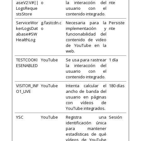
aseV2:V#||
o
la interacción del
nte
LogsReque
usuario con el
stsStore
contenido integrado.
ServiceWor
g.fastcdn.c
Necesaria para la
Persiste
kerLogsDat
o
implementación y
nte
abase#SW
funcionabilidad del
HealthLog
contenido de video
de YouTube en la
web.
TESTCOOKI
YouTube
Se usa para rastrear
1 día
ESENABLED
la interacción del
usuario con el
contenido integrado.
VISITOR_INF
YouTube
Intenta calcular el
180 días
O1_LIVE
ancho de banda del
usuario en páginas
con vídeos de
YouTube integrados.
YSC
YouTube
Registra una
Sesión
identificación única
para mantener
estadísticas de qué
vídeos de YouTube