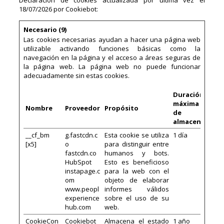
Declaración de cookies actualizada por última vez el
18/07/2026 por
Cookiebot
:
Necesario (9)
Las cookies necesarias ayudan a hacer una página web
utilizable activando funciones básicas como la
navegación en la página y el acceso a áreas seguras de
la página web. La página web no puede funcionar
adecuadamente sin estas cookies.
Duración
máxima
Nombre
Proveedor
Propósito
de
almacenamien
__cf_bm
g.fastcdn.c
Esta cookie se utiliza
1 día
[x5]
o
para distinguir entre
fastcdn.co
humanos y bots.
HubSpot
Esto es beneficioso
instapage.c
para la web con el
om
objeto de elaborar
www.peopl
informes válidos
experience
sobre el uso de su
hub.com
web.
CookieCon
Cookiebot
Almacena el estado
1 año