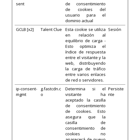
sent
de consentimiento
de cookies del
usuario para el
dominio actual
GCLB [x2]
Talent Clue
Esta cookie se utiliza
Sesión
en relación al
equilibrio de carga -
Esto optimiza el
índice de respuesta
entre el visitante y la
web, distribuyendo
la carga de tráfico
entre varios enlaces
de red o servidores.
ip-consent-
g.fastcdn.c
Determina si el
Persiste
mgmt
o
visitante ha
nte
aceptado la casilla
de consentimiento
de cookies. Esto
asegura que la
casilla de
consentimiento de
cookies no
aparecerá de nuevo