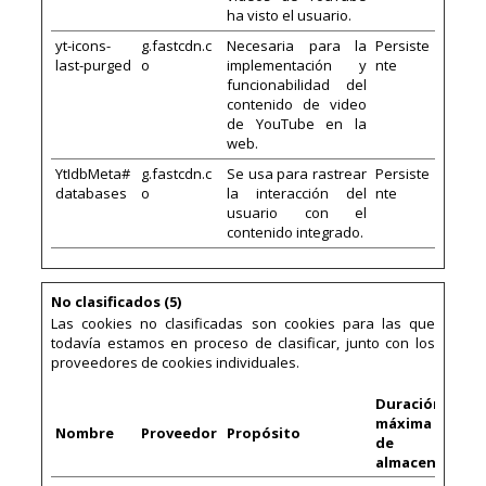
ha visto el usuario.
yt-icons-
g.fastcdn.c
Necesaria para la
Persiste
last-purged
o
implementación y
nte
funcionabilidad del
contenido de video
de YouTube en la
web.
YtIdbMeta#
g.fastcdn.c
Se usa para rastrear
Persiste
databases
o
la interacción del
nte
usuario con el
contenido integrado.
No clasificados (5)
Las cookies no clasificadas son cookies para las que
todavía estamos en proceso de clasificar, junto con los
proveedores de cookies individuales.
Duración
máxima
Nombre
Proveedor
Propósito
de
almacenamien