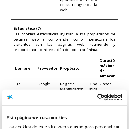
en su reingreso a la
web.
Estadística (7)
Las cookies estadísticas ayudan a los propietarios de
páginas web a comprender cómo interactúan los
visitantes con las páginas web reuniendo y
proporcionando información de forma anónima.
Duración
máxima
Nombre
Proveedor
Propósito
de
almacenamien
_ga
Google
Registra una
2 años
identificación única
que se utiliza para
generar datos
estadísticos acerca
de cómo utiliza el
visitante el sitio web.
Esta página web usa cookies
_ga_#
Google
Recopila datos sobre
2 años
Las cookies de este sitio web se usan para personalizar
el número de veces