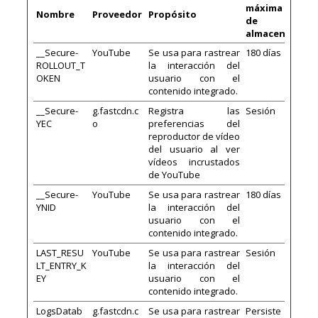
máxima
Nombre
Proveedor
Propósito
de
almacenamien
__Secure-
YouTube
Se usa para rastrear
180 días
ROLLOUT_T
la interacción del
OKEN
usuario con el
contenido integrado.
__Secure-
g.fastcdn.c
Registra las
Sesión
YEC
o
preferencias del
reproductor de vídeo
del usuario al ver
vídeos incrustados
de YouTube
__Secure-
YouTube
Se usa para rastrear
180 días
YNID
la interacción del
usuario con el
contenido integrado.
LAST_RESU
YouTube
Se usa para rastrear
Sesión
LT_ENTRY_K
la interacción del
EY
usuario con el
contenido integrado.
LogsDatab
g.fastcdn.c
Se usa para rastrear
Persiste