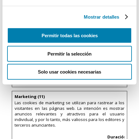
#_post2
om
comportamiento del
visitante en la web.
Esto se utiliza para
Mostrar detalles
análisis internos por
el operador de la
web.
Permitir todas las cookies
snowplow
cdn.instapa
Registra datos
Persiste
OutQueue_
gemetrics.c
estadísticos del
nte
#_post2.ex
om
comportamiento del
Permitir la selección
pires
visitante en la web.
Esto se utiliza para
análisis internos por
el operador de la
Solo usar cookies necesarias
web.
Marketing (11)
Las cookies de marketing se utilizan para rastrear a los
visitantes en las páginas web. La intención es mostrar
anuncios relevantes y atractivos para el usuario
individual, y por lo tanto, más valiosos para los editores y
terceros anunciantes.
Duración