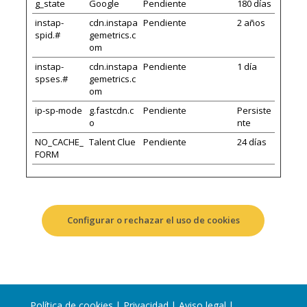
g_state
Google
Pendiente
180 días
instap-
cdn.instapa
Pendiente
2 años
spid.#
gemetrics.c
om
instap-
cdn.instapa
Pendiente
1 día
spses.#
gemetrics.c
om
ip-sp-mode
g.fastcdn.c
Pendiente
Persiste
o
nte
NO_CACHE_
Talent Clue
Pendiente
24 días
FORM
Configurar o rechazar el uso de cookies
Política de cookies
|
Privacidad
|
Aviso legal
|