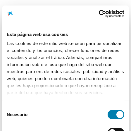
Esta página web usa cookies
Privacidad
Las cookies de este sitio web se usan para personalizar
el contenido y los anuncios, ofrecer funciones de redes
sociales y analizar el tráfico. Además, compartimos
información sobre el uso que haga del sitio web con
nuestros partners de redes sociales, publicidad y análisis
Listado de empresas del Grupo
web, quienes pueden combinarla con otra información
Acceder
CaixaBank incorporadas en el
que les haya proporcionado o que hayan recopilado a
Repositorio Común
partir del uso que haya hecho de sus servicios.
Selección
Acceder
Ejercicio de derechos
Necesario
de
consentimiento