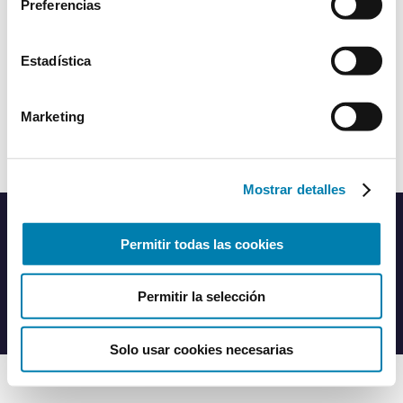
Preferencias
Delegado Protección de
Acceder
Datos de CaixaBank
Estadística
Acceder
Política de privacidad
Marketing
Mostrar detalles
Política de cookies
|
Privacidad
|
Aviso legal
|
Proceso de selección
Permitir todas las cookies
Permitir la selección
© CaixaBank TECH S.L.
Solo usar cookies necesarias